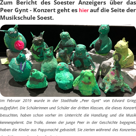
Zum Bericht des Soester Anzeigers über das
Peer Gynt - Konzert geht es
auf die Seite der
hier
Musikschule Soest.
Im Februar 2019 wurde in der Stadthalle „Peer Gynt“ von Edvard Grieg
aufgeführt. Die Schülerinnen und Schüler der dritten Klassen, die dieses Konzert
besuchten, haben schon vorher im Unterricht die Handlung und die Musik
kennengelernt. Die Trolle, denen der junge Peer in der Geschichte begegnet,
haben die Kinder aus Pappmaché gebastelt. Sie zierten während des Konzertes